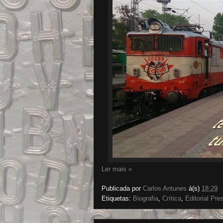
Ler mais »
Publicada por
Carlos Antunes
à(s)
18:29
Etiquetas:
Biografia
,
Crítica
,
Editorial Pr