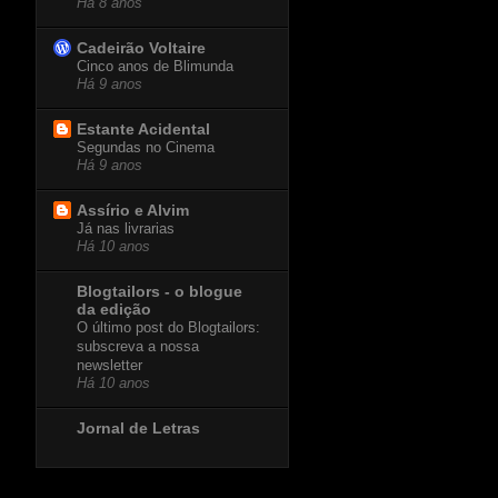
Há 8 anos
Cadeirão Voltaire
Cinco anos de Blimunda
Há 9 anos
Estante Acidental
Segundas no Cinema
Há 9 anos
Assírio e Alvim
Já nas livrarias
Há 10 anos
Blogtailors - o blogue
da edição
O último post do Blogtailors:
subscreva a nossa
newsletter
Há 10 anos
Jornal de Letras