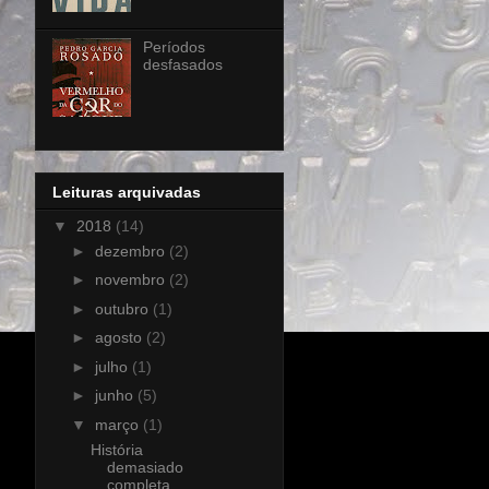
Períodos
desfasados
Leituras arquivadas
▼
2018
(14)
►
dezembro
(2)
►
novembro
(2)
►
outubro
(1)
►
agosto
(2)
►
julho
(1)
►
junho
(5)
▼
março
(1)
História
demasiado
completa