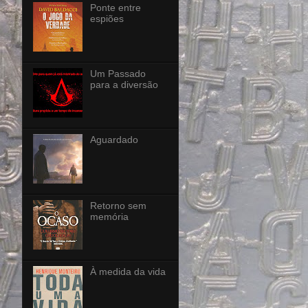
Ponte entre
espiões
Um Passado
para a diversão
Aguardado
Retorno sem
memória
À medida da vida