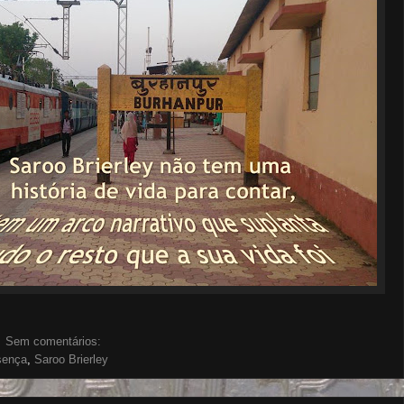
Sem comentários:
esença
,
Saroo Brierley